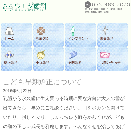
ホーム
診療方針
インプラント
審美歯科
矯正歯科
小児歯科
予防歯科
お問い合わせ
こども早期矯正について
2016年6月22日
乳歯から永久歯に生え変わる時期に変な方向に大人の歯が
出てきたら 早めにご相談ください。口をポカンと開けて
いたり、指しゃぶり、しょっちゅう唇をかむくせがこども
の顎の正しい成長を邪魔します。へんなくせを治してあげ